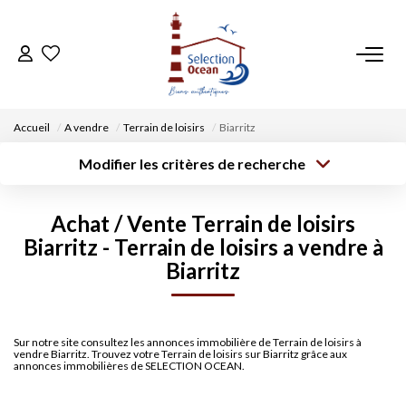
ACCUEIL
Accueil
A vendre
Terrain de loisirs
Biarritz
NOS BIENS
Modifier les critères de recherche
Type de
Localisation
transaction
Acheter
Saisissez la ville
VENDRE UN BIEN
Achat / Vente Terrain de loisirs
Type de bien
Surface min
Budget max
Biarritz - Terrain de loisirs a vendre à
Sélectionnez...
DÉPOSEZ VOTRE RECHERCHE
Biarritz
Créer une
Rayon
Plus de critères
alerte
NOUS REJOINDRE
Sur notre site consultez les annonces immobilière de Terrain de loisirs à
vendre Biarritz. Trouvez votre Terrain de loisirs sur Biarritz grâce aux
CONTACT
annonces immobilières de SELECTION OCEAN.
EN