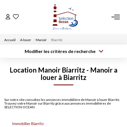
ACCUEIL
Accueil
A louer
Manoir
Biarritz
NOS BIENS
Modifier les critères de recherche
Type de
Localisation
transaction
Acheter
Saisissez la ville
VENDRE UN BIEN
Location Manoir Biarritz - Manoir a
Type de bien
Surface min
Budget max
Sélectionnez...
louer à Biarritz
DÉPOSEZ VOTRE RECHERCHE
Créer une
Rayon
Plus de critères
alerte
NOUS REJOINDRE
Sur notre site consultez les annonces immobilière de Manoir à louer Biarritz.
Trouvez votre Manoir sur Biarritz grâce aux annonces immobilières de
SELECTION OCEAN.
CONTACT
Immobilier Biarritz
EN