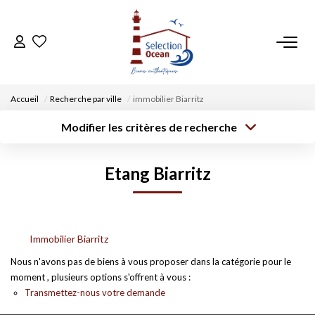
ACCUEIL
Accueil
Recherche par ville
immobilier Biarritz
NOS BIENS
Modifier les critères de recherche
Type de
Localisation
transaction
Acheter
Saisissez la ville
VENDRE UN BIEN
Etang Biarritz
Type de bien
Surface min
Budget max
Sélectionnez...
DÉPOSEZ VOTRE RECHERCHE
Créer une
Rayon
Plus de critères
alerte
NOUS REJOINDRE
Immobilier Biarritz
Nous n'avons pas de biens à vous proposer dans la catégorie pour le
moment , plusieurs options s'offrent à vous :
CONTACT
Transmettez-nous votre demande
EN