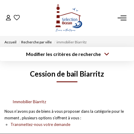
ACCUEIL
Accueil
Recherche par ville
immobilier Biarritz
NOS BIENS
Modifier les critères de recherche
Type de
Localisation
transaction
Acheter
Saisissez la ville
VENDRE UN BIEN
Cession de bail Biarritz
Type de bien
Surface min
Budget max
Sélectionnez...
DÉPOSEZ VOTRE RECHERCHE
Créer une
Rayon
Plus de critères
alerte
NOUS REJOINDRE
Immobilier Biarritz
Nous n'avons pas de biens à vous proposer dans la catégorie pour le
moment , plusieurs options s'offrent à vous :
CONTACT
Transmettez-nous votre demande
EN