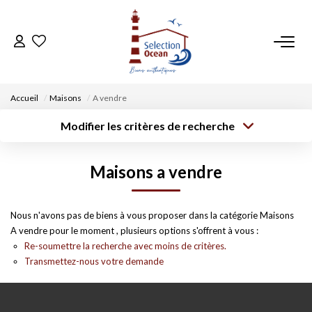
ACCUEIL
Accueil
Maisons
A vendre
NOS BIENS
Modifier les critères de recherche
Type de
Localisation
transaction
Acheter
Saisissez la ville
VENDRE UN BIEN
Maisons a vendre
Type de bien
Surface min
Budget max
Sélectionnez...
DÉPOSEZ VOTRE RECHERCHE
Créer une
Nous n'avons pas de biens à vous proposer dans la catégorie Maisons
Rayon
Plus de critères
alerte
A vendre pour le moment , plusieurs options s'offrent à vous :
NOUS REJOINDRE
Re-soumettre la recherche avec moins de critères.
Transmettez-nous votre demande
CONTACT
EN