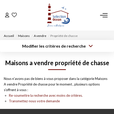
ACCUEIL
Accueil
Maisons
A vendre
Propriété de chasse
NOS BIENS
Modifier les critères de recherche
Type de
Localisation
transaction
Acheter
Saisissez la ville
VENDRE UN BIEN
Maisons a vendre propriété de chasse
Type de bien
Surface min
Budget max
Sélectionnez...
DÉPOSEZ VOTRE RECHERCHE
Créer une
Nous n'avons pas de biens à vous proposer dans la catégorie Maisons
Rayon
Plus de critères
alerte
A vendre Propriété de chasse pour le moment , plusieurs options
NOUS REJOINDRE
s'offrent à vous :
Re-soumettre la recherche avec moins de critères.
Transmettez-nous votre demande
CONTACT
EN