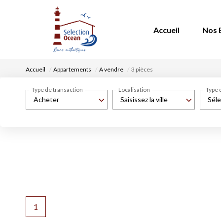
Accueil
Nos 
Accueil
Appartements
A vendre
3 pièces
Type de transaction
Localisation
Type 
Acheter
Saisissez la ville
Séle
1