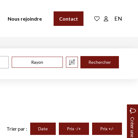
EN
Nous rejoindre
Contact
Rayon
Créer une alerte
Trier par :
Date
Prix -/+
Prix +/-