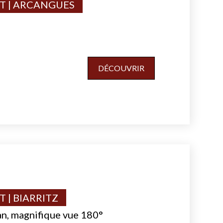
 | ARCANGUES
s
DÉCOUVRIR
 | BIARRITZ
an, magnifique vue 180°