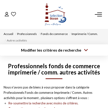
ACCUEIL
Accueil
Professionnels
Fonds de commerce
Imprimerie / Comm.
NOS BIENS
Autres activités
Modifier les critères de recherche
VENDRE UN BIEN
Type de
Localisation
transaction
Acheter
Saisissez la ville
Professionnels fonds de commerce
Type de bien
DÉPOSEZ VOTRE RECHERCHE
Surface min
Budget max
imprimerie / comm. autres activités
Sélectionnez...
Créer une
NOUS REJOINDRE
Rayon
Plus de critères
alerte
Nous n'avons pas de biens à vous proposer dans la catégorie
Professionnels Fonds de commerce Imprimerie / Comm. Autres
CONTACT
activités pour le moment , plusieurs options s'offrent à vous :
Re-soumettre la recherche avec moins de critères.
EN