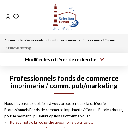
ACCUEIL
Accueil
Professionnels
Fonds de commerce
Imprimerie / Comm.
NOS BIENS
Pub/Marketing
Modifier les critères de recherche
VENDRE UN BIEN
Type de
Localisation
transaction
Acheter
Saisissez la ville
Professionnels fonds de commerce
Type de bien
DÉPOSEZ VOTRE RECHERCHE
Surface min
Budget max
imprimerie / comm. pub/marketing
Sélectionnez...
Créer une
NOUS REJOINDRE
Rayon
Plus de critères
alerte
Nous n'avons pas de biens à vous proposer dans la catégorie
Professionnels Fonds de commerce Imprimerie / Comm. Pub/Marketing
CONTACT
pour le moment , plusieurs options s'offrent à vous :
Re-soumettre la recherche avec moins de critères.
EN