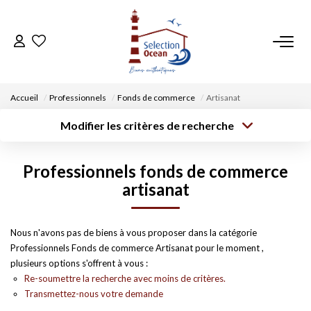
ACCUEIL
Accueil
Professionnels
Fonds de commerce
Artisanat
NOS BIENS
Modifier les critères de recherche
Type de
Localisation
transaction
Acheter
Saisissez la ville
VENDRE UN BIEN
Professionnels fonds de commerce
Type de bien
Surface min
Budget max
Sélectionnez...
artisanat
DÉPOSEZ VOTRE RECHERCHE
Créer une
Rayon
Plus de critères
alerte
Nous n'avons pas de biens à vous proposer dans la catégorie
NOUS REJOINDRE
Professionnels Fonds de commerce Artisanat pour le moment ,
plusieurs options s'offrent à vous :
CONTACT
Re-soumettre la recherche avec moins de critères.
Transmettez-nous votre demande
EN