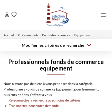
ACCUEIL
Accueil
Professionnels
Fonds de commerce
Equipement
NOS BIENS
Modifier les critères de recherche
Type de
Localisation
transaction
Acheter
Saisissez la ville
VENDRE UN BIEN
Professionnels fonds de commerce
Type de bien
Surface min
Budget max
Sélectionnez...
equipement
DÉPOSEZ VOTRE RECHERCHE
Créer une
Rayon
Plus de critères
alerte
Nous n'avons pas de biens à vous proposer dans la catégorie
NOUS REJOINDRE
Professionnels Fonds de commerce Equipement pour le moment ,
plusieurs options s'offrent à vous :
CONTACT
Re-soumettre la recherche avec moins de critères.
Transmettez-nous votre demande
EN