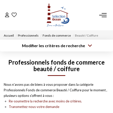
ACCUEIL
Accueil
Professionnels
Fonds de commerce
Beauté / Coiffure
NOS BIENS
Modifier les critères de recherche
Type de
Localisation
transaction
Acheter
Saisissez la ville
VENDRE UN BIEN
Professionnels fonds de commerce
Type de bien
Surface min
Budget max
Sélectionnez...
beauté / coiffure
DÉPOSEZ VOTRE RECHERCHE
Créer une
Rayon
Plus de critères
alerte
Nous n'avons pas de biens à vous proposer dans la catégorie
NOUS REJOINDRE
Professionnels Fonds de commerce Beauté / Coiffure pour le moment ,
plusieurs options s'offrent à vous :
CONTACT
Re-soumettre la recherche avec moins de critères.
Transmettez-nous votre demande
EN