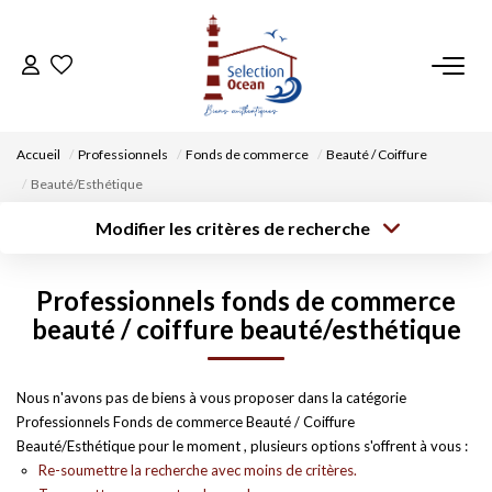
ACCUEIL
Accueil
Professionnels
Fonds de commerce
Beauté / Coiffure
NOS BIENS
Beauté/Esthétique
Modifier les critères de recherche
VENDRE UN BIEN
Type de
Localisation
transaction
Acheter
Saisissez la ville
Professionnels fonds de commerce
Type de bien
DÉPOSEZ VOTRE RECHERCHE
Surface min
Budget max
beauté / coiffure beauté/esthétique
Sélectionnez...
Créer une
NOUS REJOINDRE
Rayon
Plus de critères
alerte
Nous n'avons pas de biens à vous proposer dans la catégorie
Professionnels Fonds de commerce Beauté / Coiffure
CONTACT
Beauté/Esthétique pour le moment , plusieurs options s'offrent à vous :
Re-soumettre la recherche avec moins de critères.
EN