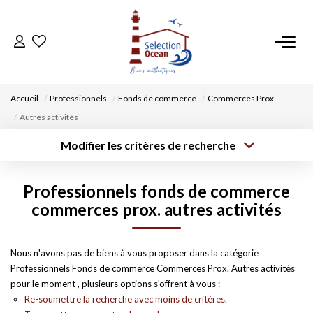
ACCUEIL
Accueil
Professionnels
Fonds de commerce
Commerces Prox.
NOS BIENS
Autres activités
Modifier les critères de recherche
VENDRE UN BIEN
Surface min
Localisation
Type de bien
Type de
Professionnels fonds de commerce
DÉPOSEZ VOTRE RECHERCHE
transaction
Rayon
Budget max
Plus de critères
commerces prox. autres activités
Créer une
NOUS REJOINDRE
alerte
Nous n'avons pas de biens à vous proposer dans la catégorie
Professionnels Fonds de commerce Commerces Prox. Autres activités
CONTACT
pour le moment , plusieurs options s'offrent à vous :
Re-soumettre la recherche avec moins de critères.
EN