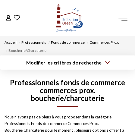
ACCUEIL
Accueil
Professionnels
Fonds de commerce
Commerces Prox.
NOS BIENS
Boucherie/Charcuterie
Modifier les critères de recherche
VENDRE UN BIEN
Type de
Localisation
transaction
Acheter
Saisissez la ville
Professionnels fonds de commerce
Type de bien
DÉPOSEZ VOTRE RECHERCHE
Surface min
Budget max
Sélectionnez...
commerces prox.
boucherie/charcuterie
Créer une
NOUS REJOINDRE
Rayon
Plus de critères
alerte
Nous n'avons pas de biens à vous proposer dans la catégorie
CONTACT
Professionnels Fonds de commerce Commerces Prox.
Boucherie/Charcuterie pour le moment , plusieurs options s'offrent à
EN