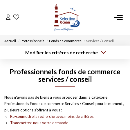
ACCUEIL
Accueil
Professionnels
Fonds de commerce
Services / Conseil
NOS BIENS
Modifier les critères de recherche
Type de
Localisation
transaction
Acheter
Saisissez la ville
VENDRE UN BIEN
Professionnels fonds de commerce
Type de bien
Surface min
Budget max
Sélectionnez...
services / conseil
DÉPOSEZ VOTRE RECHERCHE
Créer une
Rayon
Plus de critères
alerte
Nous n'avons pas de biens à vous proposer dans la catégorie
NOUS REJOINDRE
Professionnels Fonds de commerce Services / Conseil pour le moment ,
plusieurs options s'offrent à vous :
CONTACT
Re-soumettre la recherche avec moins de critères.
Transmettez-nous votre demande
EN