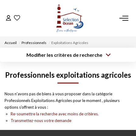
ACCUEIL
Accueil
Professionnels
Exploitations Agricoles
NOS BIENS
Modifier les critères de recherche
Type de
Localisation
transaction
Acheter
Saisissez la ville
VENDRE UN BIEN
Professionnels exploitations agricoles
Type de bien
Surface min
Budget max
Sélectionnez...
DÉPOSEZ VOTRE RECHERCHE
Créer une
Nous n'avons pas de biens à vous proposer dans la catégorie
Rayon
Plus de critères
alerte
Professionnels Exploitations Agricoles pour le moment , plusieurs
NOUS REJOINDRE
options s'offrent à vous :
Re-soumettre la recherche avec moins de critères.
Transmettez-nous votre demande
CONTACT
EN