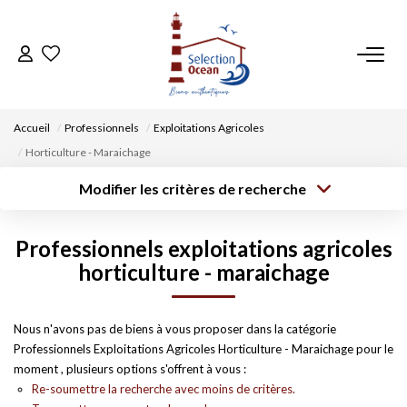
ACCUEIL
Accueil
Professionnels
Exploitations Agricoles
NOS BIENS
Horticulture - Maraichage
Modifier les critères de recherche
VENDRE UN BIEN
Type de
Localisation
transaction
Acheter
Saisissez la ville
Professionnels exploitations agricoles
Type de bien
DÉPOSEZ VOTRE RECHERCHE
Surface min
Budget max
Sélectionnez...
horticulture - maraichage
Créer une
NOUS REJOINDRE
Rayon
Plus de critères
alerte
Nous n'avons pas de biens à vous proposer dans la catégorie
Professionnels Exploitations Agricoles Horticulture - Maraichage pour le
CONTACT
moment , plusieurs options s'offrent à vous :
Re-soumettre la recherche avec moins de critères.
EN