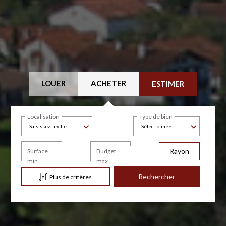
LOUER
ACHETER
ESTIMER
Localisation
Type de bien
Saisissez la ville
Sélectionnez...
Rayon
Surface
Budget
min
max
Plus de critères