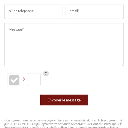
N° de téléphone*
email*
Message*
Envoyer le message
« Les informations recueillies sur ce formulaire sont enregistrées dans un fichier informatisé
par SELECTION OCEAN pour gérer votre demande de contact. Elles sont conservées pour la
durée nécessaire à la gestion de la relation client dans le respect des prescriptions légales