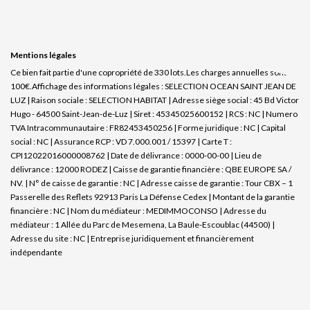
Mentions légales
Ce bien fait partie d'une copropriété de 330 lots.Les charges annuelles sont de
100€.
Affichage des informations légales : SELECTION OCEAN SAINT JEAN DE
LUZ | Raison sociale : SELECTION HABITAT | Adresse siège social : 45 Bd Victor
Hugo - 64500 Saint-Jean-de-Luz | Siret : 45345025600152 | RCS : NC | Numero
TVA Intracommunautaire : FR82453450256 | Forme juridique : NC | Capital
social : NC | Assurance RCP : VD 7.000.001 / 15397 |
Carte T :
CPI12022016000008762 | Date de délivrance : 0000-00-00 | Lieu de
délivrance : 12000 RODEZ | Caisse de garantie financière : QBE EUROPE SA /
NV. | N° de caisse de garantie : NC | Adresse caisse de garantie : Tour CBX – 1
Passerelle des Reflets 92913 Paris La Défense Cedex | Montant de la garantie
financière : NC | Nom du médiateur : MEDIMMOCONSO | Adresse du
médiateur : 1 Allée du Parc de Mesemena, La Baule-Escoublac (44500) |
Adresse du site : NC |
Entreprise juridiquement et financièrement
indépendante