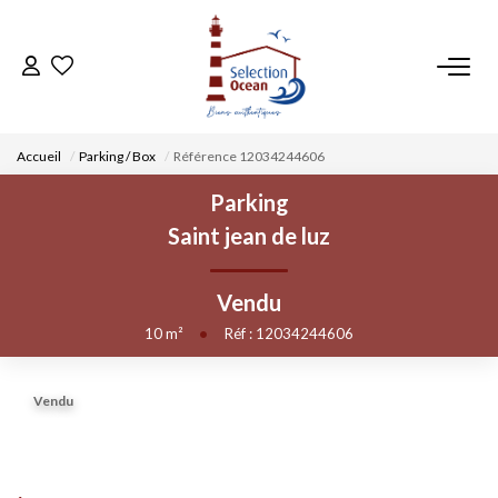
ACCUEIL
Accueil
Parking / Box
Référence 12034244606
NOS BIENS
Parking
Saint jean de luz
VENDRE UN BIEN
Vendu
DÉPOSEZ VOTRE RECHERCHE
10
m²
•
Réf : 12034244606
NOUS REJOINDRE
Vendu
CONTACT
EN