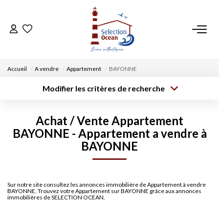
ACCUEIL
Accueil
A vendre
Appartement
BAYONNE
NOS BIENS
Modifier les critères de recherche
Type de
Localisation
transaction
Acheter
Saisissez la ville
VENDRE UN BIEN
Achat / Vente Appartement
Type de bien
Surface min
Budget max
BAYONNE - Appartement a vendre à
Sélectionnez...
DÉPOSEZ VOTRE RECHERCHE
BAYONNE
Créer une
Rayon
Plus de critères
alerte
NOUS REJOINDRE
Sur notre site consultez les annonces immobilière de Appartement à vendre
BAYONNE. Trouvez votre Appartement sur BAYONNE grâce aux annonces
CONTACT
immobilières de SELECTION OCEAN.
EN