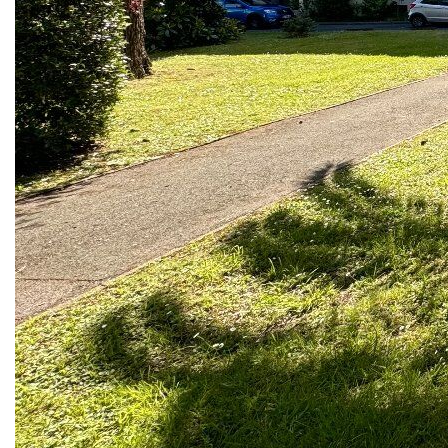
Au 1er étage (sans ascenseur) d'un immeuble bien
entretenu,
T4 se composant d'un sas d'entrée avec placards, d'un
séjour avec cuisine séparée, le tout rejoint par un beau
balcon avec double accès.
Couloir desservant 3 chambres avec placards (dont une
chambre avec balcon), 1 salle d'eau et un wc séparé.
Quelques travaux de rafraichissement seront à prévoir.
Se complétant d'un séchoir, d'une cave et d'un grand
garage fermé (électrifié).
* Possibilité d'agrandir la pièce de vie avec la cuisine
* Appartement traversant EST - OUEST
* Excellente isolation DPE C
* Au calme avec une belle vue dégagé sur les arbres et