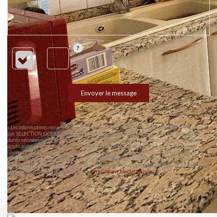
Envoyer le message
« Les informations recueillies sur ce formulaire sont enregistrées dans un fichier informatisé
par SELECTION OCEAN pour gérer votre demande de contact. Elles sont conservées pour la
durée nécessaire à la gestion de la relation client dans le respect des prescriptions légales
applicables et sont destinées à nos conseillers Conformément à la loi « informatique et
libertés », vous pouvez exercer votre droit d'accès aux données vous concernant et les faire
rectifier en contactant SELECTION OCEAN info@selectionhabitat.com. Nous vous
informons de l'existence de la liste d'opposition au démarchage téléphonique « Bloctel », sur
laquelle vous pouvez vous inscrire ici :
https://www.bloctel.gouv.fr/
»