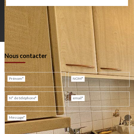
Nous contacter
Prénom*
NOM*
N° de téléphone*
email*
Message*