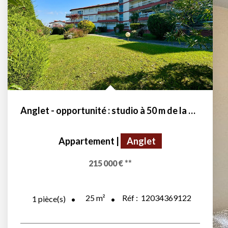
Anglet - opportunité : studio à 50 m de la plage
Appartement
|
Anglet
215 000 €
**
25
m²
Réf :
12034369122
1
pièce(s)