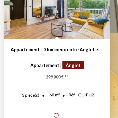
Appartement T3 lumineux entre Anglet et Biarritz
Appartement
|
Anglet
299 000 €
**
68
m²
Réf :
GUIPU2
3
pièce(s)