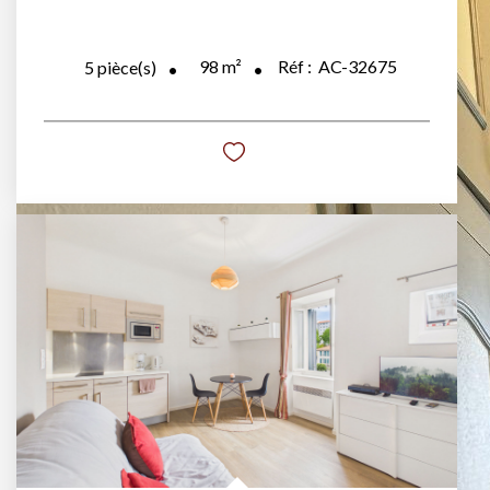
98
m²
Réf :
AC-32675
5
pièce(s)