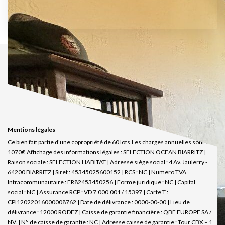
Mentions légales
Ce bien fait partie d'une copropriété de 60 lots.Les charges annuelles sont de
1070€.
Affichage des informations légales : SELECTION OCEAN BIARRITZ |
Raison sociale : SELECTION HABITAT | Adresse siège social : 4 Av. Jaulerry -
64200 BIARRITZ | Siret : 45345025600152 | RCS : NC | Numero TVA
Intracommunautaire : FR82453450256 | Forme juridique : NC | Capital
social : NC | Assurance RCP : VD 7.000.001 / 15397 |
Carte T :
CPI12022016000008762 | Date de délivrance : 0000-00-00 | Lieu de
délivrance : 12000 RODEZ | Caisse de garantie financière : QBE EUROPE SA /
NV. | N° de caisse de garantie : NC | Adresse caisse de garantie : Tour CBX – 1