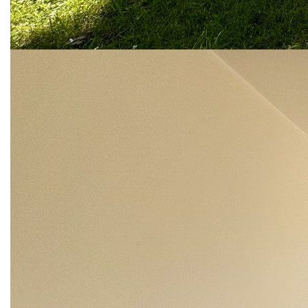
espace vert
* Possibilité de stationnement libre dans la résidence
* Faible charge (85€ mois)
* Chauffage individuel au gaz (chaudière récente)
* Double vitrage et volet roulant
Vendu loué avec bail en cours. Fin du bail 01/08/2025.
Loyer: 970.51€ CC (locataires sérieux, toujours à jour des
loyers).
Le nouveau propriétaire peut donner le préavis de congé
pour la fin du bail, mais le congé ne prendra qu'effet qu'à la
fin d'un délai de 2 ans après la date de signature de l'acte
authentique.
Idéal premier achat ou investisseur.
Nous contacter
Diagnostics énergétiques