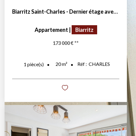
Biarritz Saint-Charles - Dernier étage avec ascenseur
Appartement
|
Biarritz
173 000 €
**
20
m²
Réf :
CHARLES
1
pièce(s)