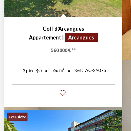
Golf d'Arcangues
Appartement
|
Arcangues
560 000 €
**
66
m²
Réf :
AC-29075
3
pièce(s)
Exclusivité