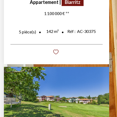
Appartement
|
Biarritz
1 100 000 €
**
142
m²
Réf :
AC-30375
5
pièce(s)