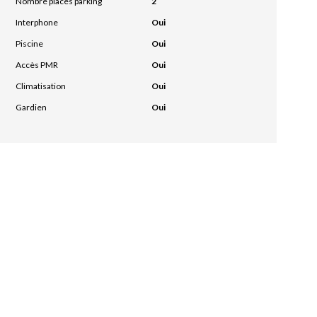
Nombre places parking
2
Interphone
Oui
Piscine
Oui
Accès PMR
Oui
Climatisation
Oui
Gardien
Oui