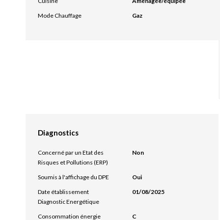
Cuisine
Aménagée/équipée
Mode Chauffage
Gaz
Diagnostics
Concerné par un Etat des
Non
Risques et Pollutions (ERP)
Soumis à l'affichage du DPE
Oui
Date établissement
01/08/2025
Diagnostic Energétique
Consommation énergie
C