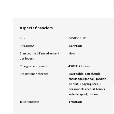
Aspects financiers
Prix
365000 EUR
Prix au m2
3379 EUR
Bien soumis à l'encadrement
Non
des loyers
Charges copropriété
490 EUR / mois
Prestations / charges
Eau Froide, eau chaude,
chauffage (gaz co), gardien
de nuit, 2 paysagistes, 3
personnels acceuil, tennis,
salle de sport, piscine
Taxe Foncière
1700 EUR