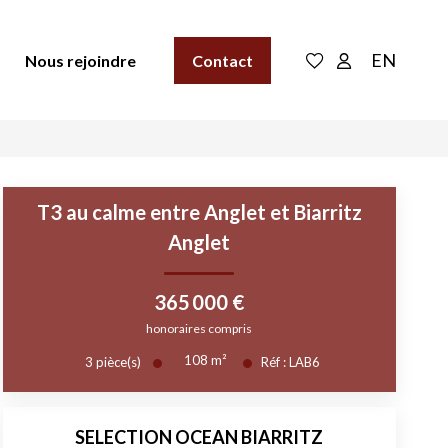
EN
Nous rejoindre
Contact
T3 au calme entre Anglet et Biarritz
Anglet
365 000 €
honoraires compris
108
m²
3
pièce(s)
Réf :
LAB6
SELECTION OCEAN BIARRITZ