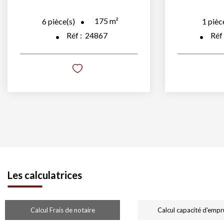
175
m²
6
pièce(s)
1
pièc
Réf :
24867
Réf
Les calculatrices
Calcul Frais de notaire
Calcul capacité d'empr