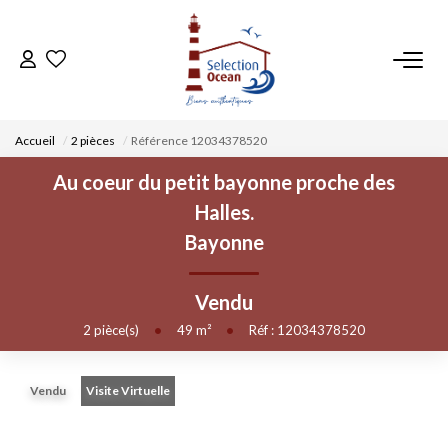
ACCUEIL
Accueil
2 pièces
Référence 12034378520
NOS BIENS
Au coeur du petit bayonne proche des
Halles.
VENDRE UN BIEN
Bayonne
DÉPOSEZ VOTRE RECHERCHE
Vendu
2
pièce(s)
•
49
m²
•
Réf : 12034378520
NOUS REJOINDRE
Vendu
Visite Virtuelle
CONTACT
EN