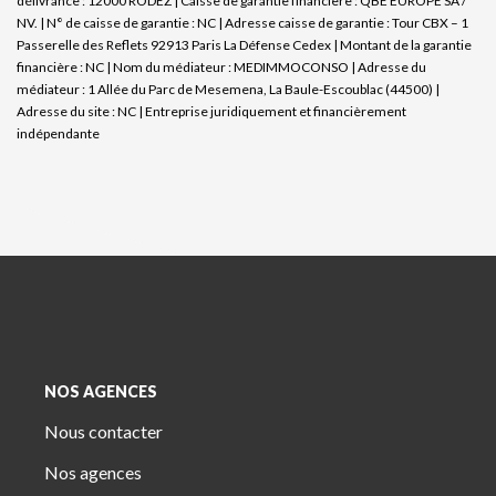
délivrance : 12000 RODEZ | Caisse de garantie financière : QBE EUROPE SA /
NV. | N° de caisse de garantie : NC | Adresse caisse de garantie : Tour CBX – 1
Passerelle des Reflets 92913 Paris La Défense Cedex | Montant de la garantie
financière : NC | Nom du médiateur : MEDIMMOCONSO | Adresse du
médiateur : 1 Allée du Parc de Mesemena, La Baule-Escoublac (44500) |
Adresse du site : NC |
Entreprise juridiquement et financièrement
indépendante
NOS AGENCES
Nous contacter
Nos agences