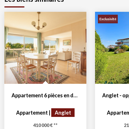
Exclusivité
Appartement 6 pièces en dernier étage.
Appartement
|
Anglet
Apparte
410 000 €
**
21