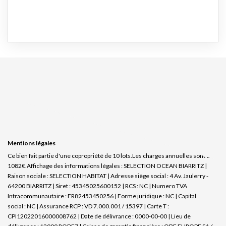
Mentions légales
Ce bien fait partie d'une copropriété de 10 lots.Les charges annuelles sont de
1082€.
Affichage des informations légales : SELECTION OCEAN BIARRITZ |
Raison sociale : SELECTION HABITAT | Adresse siège social : 4 Av. Jaulerry -
64200 BIARRITZ | Siret : 45345025600152 | RCS : NC | Numero TVA
Intracommunautaire : FR82453450256 | Forme juridique : NC | Capital
social : NC | Assurance RCP : VD 7.000.001 / 15397 |
Carte T :
CPI12022016000008762 | Date de délivrance : 0000-00-00 | Lieu de