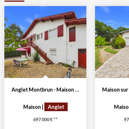
Anglet Montbrun - Maison de 117 m² sur un terrain de 508 m²
Maison
|
Anglet
Maiso
697 000 €
**
97