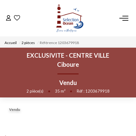
ACCUEIL
Accueil
2 pièces
Référence 1203679918
NOS BIENS
EXCLUSIVITE - CENTRE VILLE
Ciboure
VENDRE UN BIEN
Vendu
DÉPOSEZ VOTRE RECHERCHE
2
pièce(s)
•
35
m²
•
Réf : 1203679918
NOUS REJOINDRE
Vendu
CONTACT
EN