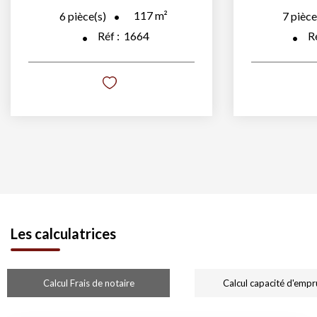
117
m²
6
pièce(s)
7
pièce
Réf :
1664
R
Les calculatrices
Calcul Frais de notaire
Calcul capacité d'empr