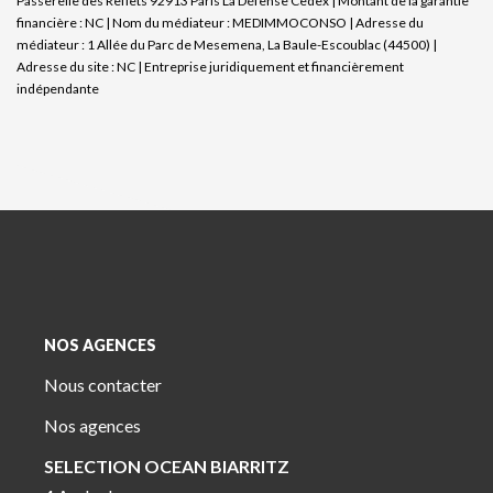
Passerelle des Reflets 92913 Paris La Défense Cedex | Montant de la garantie
financière : NC | Nom du médiateur : MEDIMMOCONSO | Adresse du
médiateur : 1 Allée du Parc de Mesemena, La Baule-Escoublac (44500) |
Adresse du site : NC |
Entreprise juridiquement et financièrement
indépendante
NOS AGENCES
Nous contacter
Nos agences
SELECTION OCEAN BIARRITZ