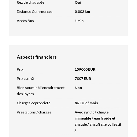
Rez de chaussée
Oui
Distance Commerces
0.002 km
Accès Bus
1 min
Aspects financiers
Prix
159000 EUR
Prix au m2
7007 EUR
Bien soumis à l'encadrement
Non
des loyers
Charges copropriété
86 EUR / mois
Prestations / charges
Avec syndic / charge
immeuble / eau froide et
chaude / chauffage collectif
/