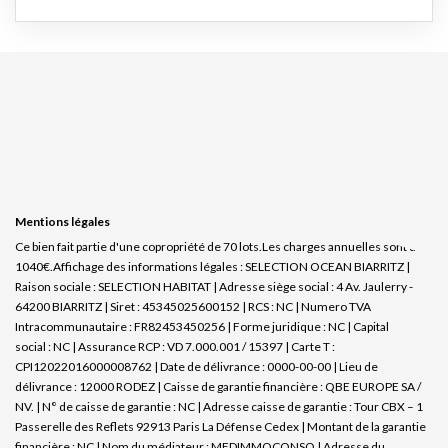
Mentions légales
Ce bien fait partie d'une copropriété de 70 lots.Les charges annuelles sont de
1040€.
Affichage des informations légales : SELECTION OCEAN BIARRITZ |
Raison sociale : SELECTION HABITAT | Adresse siège social : 4 Av. Jaulerry -
64200 BIARRITZ | Siret : 45345025600152 | RCS : NC | Numero TVA
Intracommunautaire : FR82453450256 | Forme juridique : NC | Capital
social : NC | Assurance RCP : VD 7.000.001 / 15397 |
Carte T :
CPI12022016000008762 | Date de délivrance : 0000-00-00 | Lieu de
délivrance : 12000 RODEZ | Caisse de garantie financière : QBE EUROPE SA /
NV. | N° de caisse de garantie : NC | Adresse caisse de garantie : Tour CBX – 1
Passerelle des Reflets 92913 Paris La Défense Cedex | Montant de la garantie
financière : NC | Nom du médiateur : MEDIMMOCONSO | Adresse du