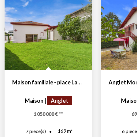
Maison familiale - place Lamothe
Maison
|
Anglet
Maiso
1 050 000 €
**
69
169
m²
7
pièce(s)
6
pièce