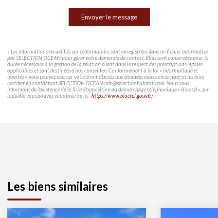
Envoyer le message
« Les informations recueillies sur ce formulaire sont enregistrées dans un fichier informatisé
par SELECTION OCEAN pour gérer votre demande de contact. Elles sont conservées pour la
durée nécessaire à la gestion de la relation client dans le respect des prescriptions légales
applicables et sont destinées à nos conseillers Conformément à la loi « informatique et
libertés », vous pouvez exercer votre droit d'accès aux données vous concernant et les faire
rectifier en contactant SELECTION OCEAN info@selectionhabitat.com. Nous vous
informons de l'existence de la liste d'opposition au démarchage téléphonique « Bloctel », sur
laquelle vous pouvez vous inscrire ici :
https://www.bloctel.gouv.fr/
»
Les biens similaires