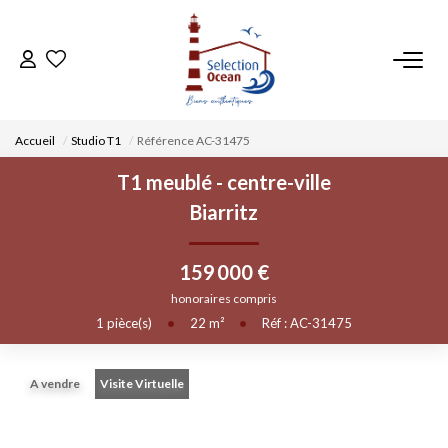
ACCUEIL
Accueil
Studio T1
Référence AC-31475
NOS BIENS
T1 meublé - centre-ville
Biarritz
VENDRE UN BIEN
159 000 €
DÉPOSEZ VOTRE RECHERCHE
honoraires compris
1
pièce(s)
•
22
m²
•
Réf : AC-31475
NOUS REJOINDRE
A vendre
Visite Virtuelle
CONTACT
EN