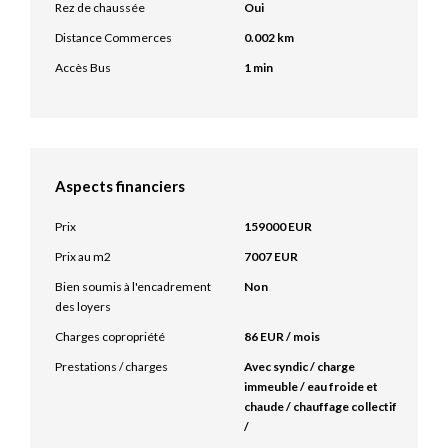
Rez de chaussée
Oui
Distance Commerces
0.002 km
Accès Bus
1 min
Aspects financiers
Prix
159000 EUR
Prix au m2
7007 EUR
Bien soumis à l'encadrement
Non
des loyers
Charges copropriété
86 EUR / mois
Prestations / charges
Avec syndic / charge
immeuble / eau froide et
chaude / chauffage collectif
/