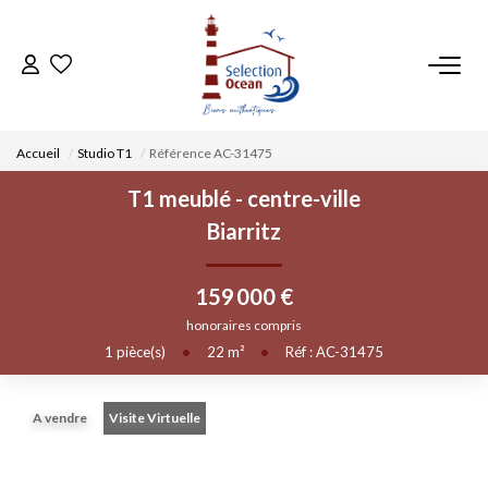
ACCUEIL
Accueil
Studio T1
Référence AC-31475
NOS BIENS
T1 meublé - centre-ville
Biarritz
VENDRE UN BIEN
159 000 €
DÉPOSEZ VOTRE RECHERCHE
honoraires compris
1
pièce(s)
•
22
m²
•
Réf : AC-31475
NOUS REJOINDRE
A vendre
Visite Virtuelle
CONTACT
EN