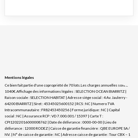
Mentions légales
Ce bien fait partie d'une copropriété de 70 lots.Les charges annuelles sont de
1040€.
Affichage des informations légales : SELECTION OCEAN BIARRITZ |
Raison sociale : SELECTION HABITAT | Adresse siège social : 4 Av. Jaulerry -
64200 BIARRITZ | Siret : 45345025600152 | RCS : NC | Numero TVA
Intracommunautaire : FR82453450256 | Forme juridique : NC | Capital
social : NC | Assurance RCP : VD 7.000.001 / 15397 |
Carte T :
CPI12022016000008762 | Date de délivrance : 0000-00-00 | Lieu de
délivrance : 12000 RODEZ | Caisse de garantie financière : QBE EUROPE SA /
NV. | N° de caisse de garantie : NC | Adresse caisse de garantie : Tour CBX – 1