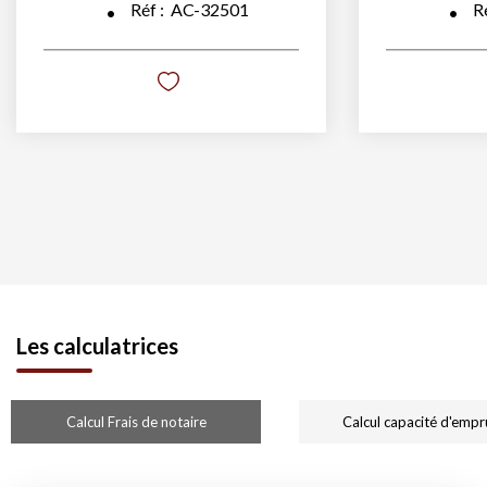
Réf :
AC-32501
R
Les calculatrices
Calcul Frais de notaire
Calcul capacité d'empr