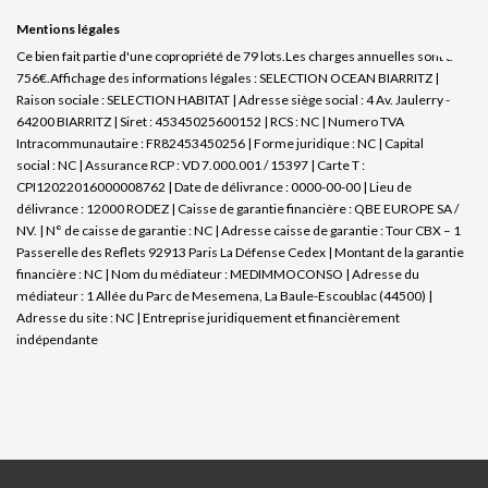
Mentions légales
Ce bien fait partie d'une copropriété de 79 lots.Les charges annuelles sont de
756€.
Affichage des informations légales : SELECTION OCEAN BIARRITZ |
Raison sociale : SELECTION HABITAT | Adresse siège social : 4 Av. Jaulerry -
64200 BIARRITZ | Siret : 45345025600152 | RCS : NC | Numero TVA
Intracommunautaire : FR82453450256 | Forme juridique : NC | Capital
social : NC | Assurance RCP : VD 7.000.001 / 15397 |
Carte T :
CPI12022016000008762 | Date de délivrance : 0000-00-00 | Lieu de
délivrance : 12000 RODEZ | Caisse de garantie financière : QBE EUROPE SA /
NV. | N° de caisse de garantie : NC | Adresse caisse de garantie : Tour CBX – 1
Passerelle des Reflets 92913 Paris La Défense Cedex | Montant de la garantie
financière : NC | Nom du médiateur : MEDIMMOCONSO | Adresse du
médiateur : 1 Allée du Parc de Mesemena, La Baule-Escoublac (44500) |
Adresse du site : NC |
Entreprise juridiquement et financièrement
indépendante