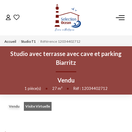
ACCUEIL
Accueil
Studio T1
Référence 12034402712
NOS BIENS
Studio avec terrasse avec cave et parking
Biarritz
VENDRE UN BIEN
Vendu
DÉPOSEZ VOTRE RECHERCHE
1
pièce(s)
•
27
m²
•
Réf : 12034402712
NOUS REJOINDRE
Vendu
Visite Virtuelle
CONTACT
EN