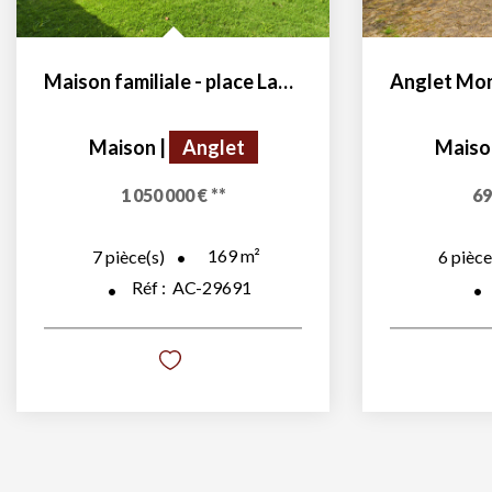
Maison familiale - place Lamothe
Maison
|
Anglet
Maiso
1 050 000 €
**
69
169
m²
7
pièce(s)
6
pièce
Réf :
AC-29691