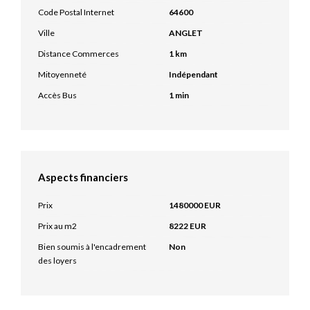
Code Postal Internet
64600
Ville
ANGLET
Distance Commerces
1 km
Mitoyenneté
Indépendant
Accès Bus
1 min
Aspects financiers
Prix
1480000 EUR
Prix au m2
8222 EUR
Bien soumis à l'encadrement
Non
des loyers