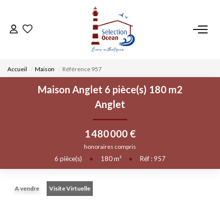
ACCUEIL
Accueil
Maison
Référence 957
NOS BIENS
Maison Anglet 6 pièce(s) 180 m2
Anglet
VENDRE UN BIEN
1 480 000 €
DÉPOSEZ VOTRE RECHERCHE
honoraires compris
6
pièce(s)
•
180
m²
•
Réf : 957
NOUS REJOINDRE
A vendre
Visite Virtuelle
CONTACT
EN