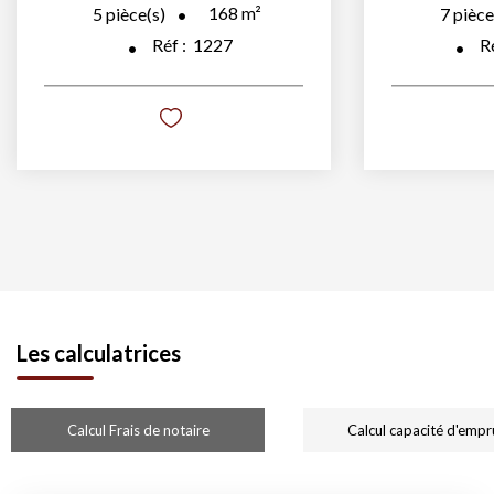
176
m²
7
pièce(s)
4
pi
Réf :
AC-32666
R
Les calculatrices
Calcul Frais de notaire
Calcul capacité d'empr