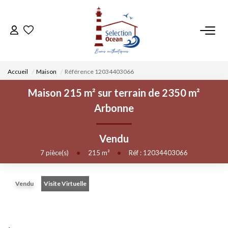
ACCUEIL
Accueil
Maison
Référence 12034403066
NOS BIENS
Maison 215 m² sur terrain de 2350 m²
Arbonne
VENDRE UN BIEN
Vendu
DÉPOSEZ VOTRE RECHERCHE
7
pièce(s)
•
215
m²
•
Réf : 12034403066
NOUS REJOINDRE
Vendu
Visite Virtuelle
CONTACT
EN