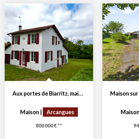
Exclusivité
Maison sur 7000 m² de terrain (divisble).
Maison
|
Arbonne
Mai
945 000 €
**