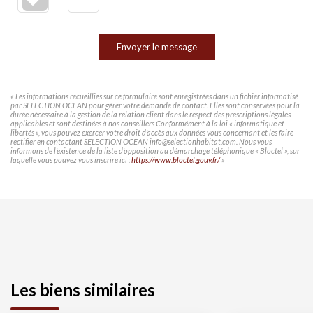
Envoyer le message
« Les informations recueillies sur ce formulaire sont enregistrées dans un fichier informatisé
par SELECTION OCEAN pour gérer votre demande de contact. Elles sont conservées pour la
durée nécessaire à la gestion de la relation client dans le respect des prescriptions légales
applicables et sont destinées à nos conseillers Conformément à la loi « informatique et
libertés », vous pouvez exercer votre droit d'accès aux données vous concernant et les faire
rectifier en contactant SELECTION OCEAN info@selectionhabitat.com. Nous vous
informons de l'existence de la liste d'opposition au démarchage téléphonique « Bloctel », sur
laquelle vous pouvez vous inscrire ici :
https://www.bloctel.gouv.fr/
»
Les biens similaires