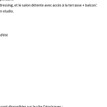
ressing, et le salon détente avec accès à la terrasse + balcon.'
n studio.
 d'été
sont disponibles sur le site Géorisques :