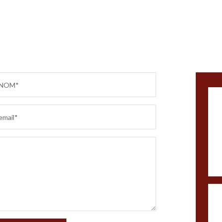
NOM*
email*