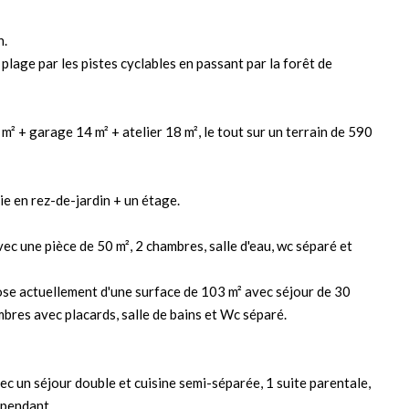
n.
plage par les pistes cyclables en passant par la forêt de
² + garage 14 m² + atelier 18 m², le tout sur un terrain de 590
ie en rez-de-jardin + un étage.
ec une pièce de 50 m², 2 chambres, salle d'eau, wc séparé et
pose actuellement d'une surface de 103 m² avec séjour de 30
bres avec placards, salle de bains et Wc séparé.
ec un séjour double et cuisine semi-séparée, 1 suite parentale,
épendant.