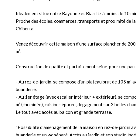
Idéalement situé entre Bayonne et Biarritz à moins de 10 mi
Proche des écoles, commerces, transports et proximité de la 
Chiberta.
Venez découvrir cette maison d'une surface plancher de 200 m
m².
Construction de qualité et parfaitement seine, pour une part
- Au rez-de-jardin, se compose d'un plateau brut de 105 m² av
buanderie.
- Au 1er étage (avec escalier intérieur + extérieur), se com
m² (cheminée), cuisine séparée, dégagement sur 3 belles cham
Le tout avec accès au balcon et grande terrasse.
''Possibilité d'aménagement de la maison en rez-de-jardin av
buanderie et un wc séparé. Accès au jardin et son studio ind