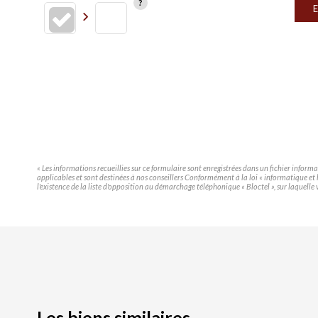
E
« Les informations recueillies sur ce formulaire sont enregistrées dans un fichier infor
applicables et sont destinées à nos conseillers Conformément à la loi « informatique e
l'existence de la liste d'opposition au démarchage téléphonique « Bloctel », sur laquelle 
Les biens similaires