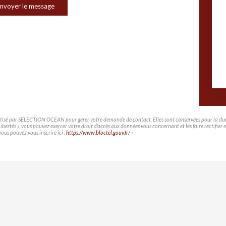
nvoyer le message
matisé par SELECTION OCEAN pour gérer votre demande de contact. Elles sont conservées pour la durée 
t libertés », vous pouvez exercer votre droit d'accès aux données vous concernant et les faire rec
vous pouvez vous inscrire ici :
https://www.bloctel.gouv.fr/
»