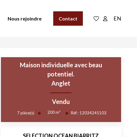
EN
Nous rejoindre
Contact
Maison individuelle avec beau
potentiel.
Anglet
Vendu
200
m²
7
pièce(s)
Réf :
12034245103
SELECTION OCEAN BIARRITZ