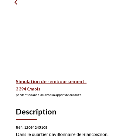
Simulation de remboursement :
3 394 €/mois
pendant 20 ans à 3% avec un apport de 68 000 €
Description
Réf : 12034245103
Dans le quartier pavillonnaire de Blancpignon.