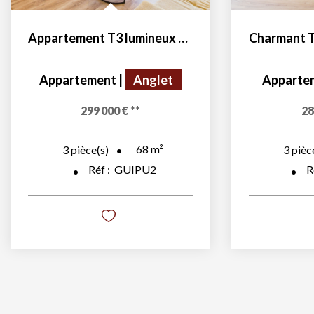
Appartement T3 lumineux entre Anglet et Biarritz
Appartement
|
Anglet
Apparte
299 000 €
**
28
68
m²
3
pièce(s)
3
pièc
Réf :
GUIPU2
R