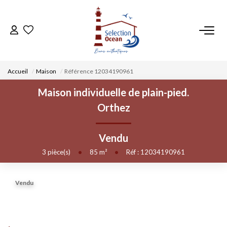
ACCUEIL
Accueil
Maison
Référence 12034190961
NOS BIENS
Maison individuelle de plain-pied.
Orthez
VENDRE UN BIEN
Vendu
DÉPOSEZ VOTRE RECHERCHE
3
pièce(s)
•
85
m²
•
Réf : 12034190961
NOUS REJOINDRE
Vendu
CONTACT
EN