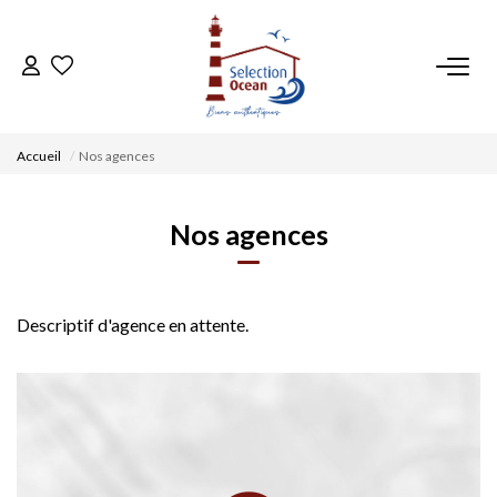
ACCUEIL
Accueil
Nos agences
NOS BIENS
Nos agences
VENDRE UN BIEN
DÉPOSEZ VOTRE RECHERCHE
Descriptif d'agence en attente.
NOUS REJOINDRE
CONTACT
EN