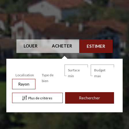
LOUER
ACHETER
ESTIMER
Surface
Budget
Localisation
Type de
min
max
bien
Rayon
Plus de critères